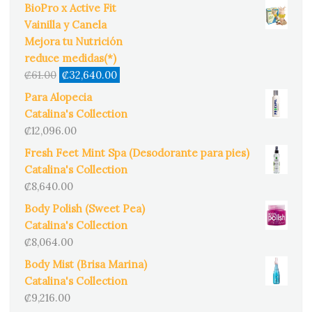
BioPro x Active Fit
Vainilla y Canela
Mejora tu Nutrición
reduce medidas(*)
Original
Current
₡
61.00
₡
32,640.00
price
price
Para Alopecia
was:
is:
Catalina's Collection
₡61.00.
₡32,640.00.
₡
12,096.00
Fresh Feet Mint Spa (Desodorante para pies)
Catalina's Collection
₡
8,640.00
Body Polish (Sweet Pea)
Catalina's Collection
₡
8,064.00
Body Mist (Brisa Marina)
Catalina's Collection
₡
9,216.00