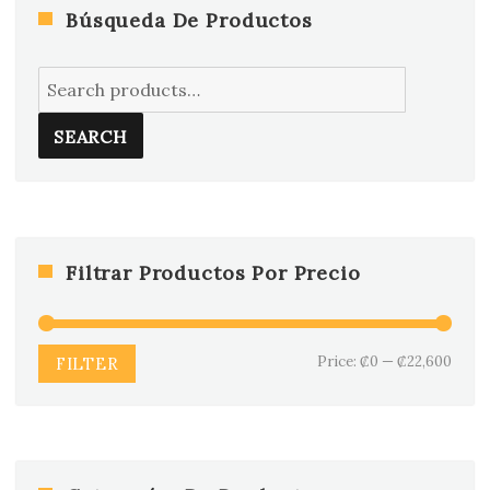
Búsqueda De Productos
Search
for:
SEARCH
Filtrar Productos Por Precio
Min
Max
Price:
₡0
—
₡22,600
FILTER
price
price