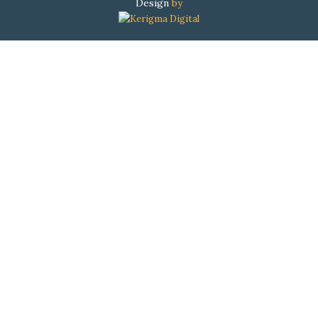
Design
by