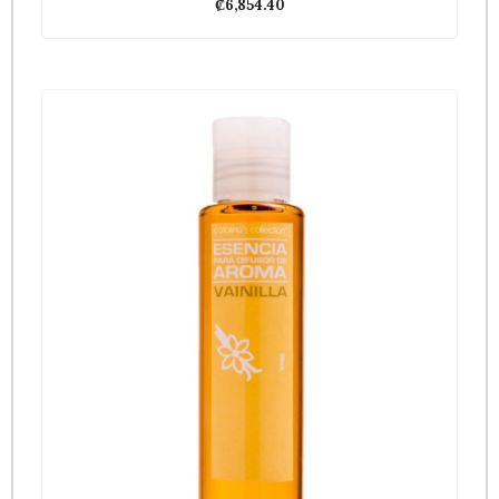
₡
6,854.40