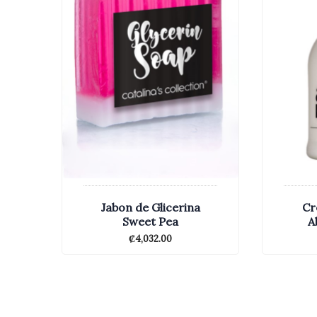
Jabon de Glicerina
Cr
Sweet Pea
A
₡
4,032.00