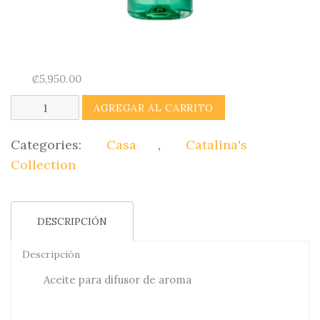
₡
5,950.00
Aceite
AGREGAR AL CARRITO
para
difusor
Categories:
Casa
,
Catalina's
(Menta)
Collection
Catalina's
Collection
DESCRIPCIÓN
quantity
Descripción
Aceite para difusor de aroma