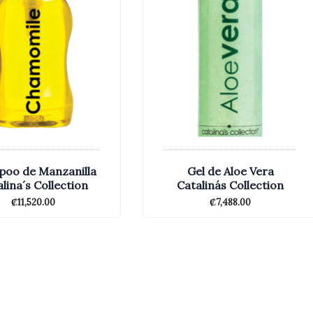
oo de Manzanilla
Gel de Aloe Vera
lina´s Collection
Catalinás Collection
₡
11,520.00
₡
7,488.00