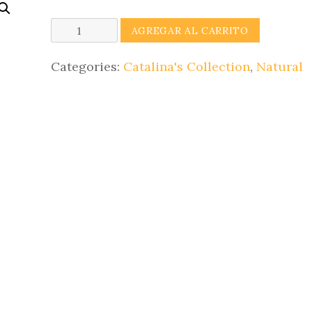
BiotopCatalina's
AGREGAR AL CARRITO
Collection
quantity
Categories:
Catalina's Collection
,
Natural