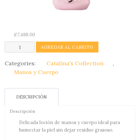
₡
7,488.00
Body
AGREGAR AL CARRITO
Lotion
(Limon
Categories:
Catalina's Collection
,
Granada)
Manos y Cuerpo
Catalina's
Collection
DESCRIPCIÓN
quantity
Descripción
Delicada loción de manos y cuerpo ideal para
humectar la piel sin dejar residuo grasoso.