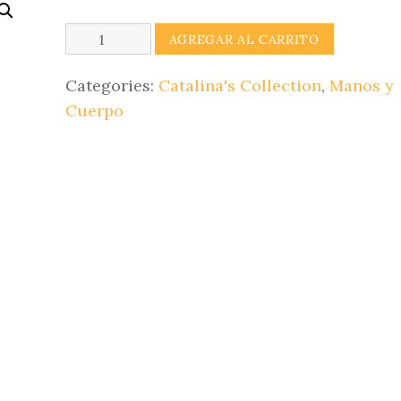
Body
AGREGAR AL CARRITO
Mist
(Brisa
Categories:
Catalina's Collection
,
Manos y
Marina)
Cuerpo
Catalina's
Collection
quantity