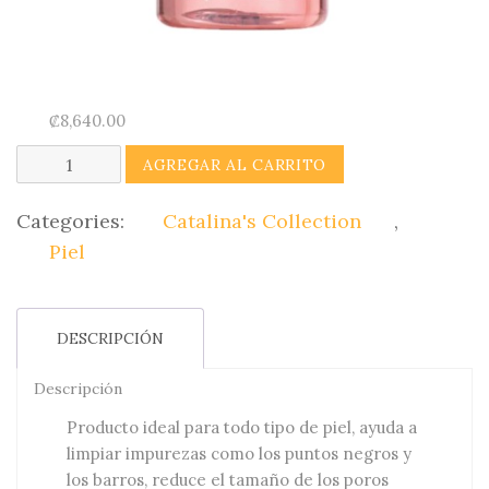
₡
8,640.00
Efecto
AGREGAR AL CARRITO
Peeling
(Jabón
Categories:
Catalina's Collection
,
Facial)Catalina's
Piel
Collection
quantity
DESCRIPCIÓN
Descripción
Producto ideal para todo tipo de piel, ayuda a
limpiar impurezas como los puntos negros y
los barros, reduce el tamaño de los poros