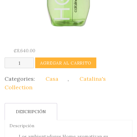
₡
8,640.00
Home
AGREGAR AL CARRITO
(Ambientador
de
Categories:
Casa
,
Catalina's
Telas
Collection
Manzana
Verde)
DESCRIPCIÓN
Catalina's
Collection
Descripción
quantity
Los ambientadores Home aromatizan su