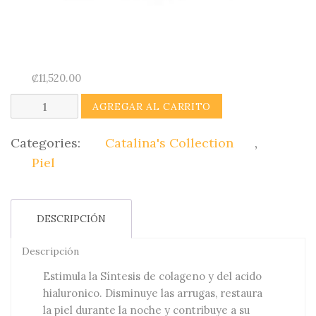
₡
11,520.00
Crema
AGREGAR AL CARRITO
de
Noche
Categories:
Catalina's Collection
,
Catalina's
Piel
Collection
quantity
DESCRIPCIÓN
Descripción
Estimula la Síntesis de colageno y del acido
hialuronico. Disminuye las arrugas, restaura
la piel durante la noche y contribuye a su